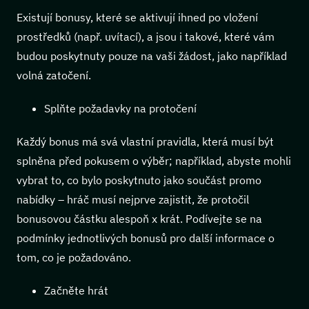
Existují bonusy, které se aktivují ihned po vložení
prostředků (např. uvítací), a jsou i takové, které vám
budou poskytnuty pouze na vaši žádost, jako například
volná zatočení.
Splňte požadavky na protočení
Každý bonus má svá vlastní pravidla, která musí být
splněna před pokusem o výběr; například, abyste mohli
vybrat to, co bylo poskytnuto jako součást promo
nabídky – hráč musí nejprve zajistit, že protočil
bonusovou částku alespoň x krát. Podívejte se na
podmínky jednotlivých bonusů pro další informace o
tom, co je požadováno.
Začněte hrát