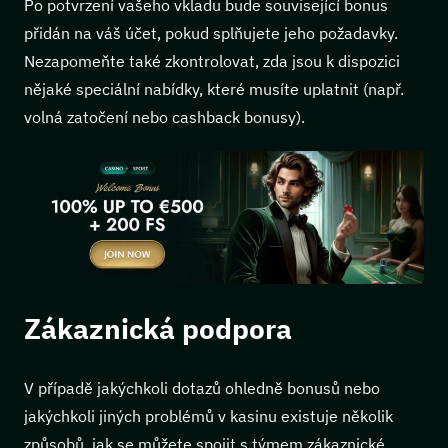
Po potvrzení vašeho vkladu bude související bonus
přidán na váš účet, pokud splňujete jeho požadavky.
Nezapomeňte také zkontrolovat, zda jsou k dispozici
nějaké speciální nabídky, které musíte uplatnit (např.
volná zatočení nebo cashback bonusy).
Zákaznická podpora
V případě jakýchkoli dotazů ohledně bonusů nebo
jakýchkoli jiných problémů v kasinu existuje několik
způsobů, jak se můžete spojit s týmem zákaznické