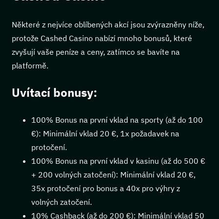
Některé z nejvíce oblíbených akcí jsou zvýrazněny níže,
protože Cashed Casino nabízí mnoho bonusů, které
zvyšují vaše peníze a ceny, zatímco se bavíte na
platformě.
Uvítací bonusy:
100% Bonus na první vklad na sporty (až do 100
€): Minimální vklad 20 €, 1x požadavek na
protočení.
100% Bonus na první vklad v kasinu (až do 500 €
+ 200 volných zatočení): Minimální vklad 20 €,
35x protočení pro bonus a 40x pro výhry z
volných zatočení.
10% Cashback (až do 200 €): Minimální vklad 50