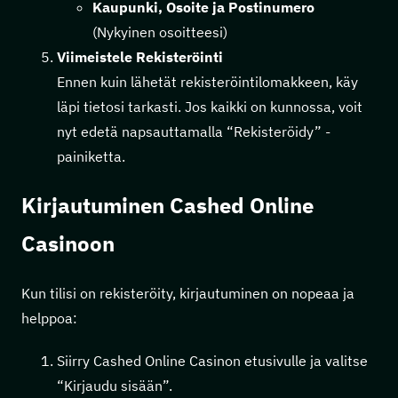
Kaupunki, Osoite ja Postinumero
(Nykyinen osoitteesi)
Viimeistele Rekisteröinti
Ennen kuin lähetät rekisteröintilomakkeen, käy
läpi tietosi tarkasti. Jos kaikki on kunnossa, voit
nyt edetä napsauttamalla “Rekisteröidy” -
painiketta.
Kirjautuminen Cashed Online
Casinoon
Kun tilisi on rekisteröity, kirjautuminen on nopeaa ja
helppoa:
Siirry Cashed Online Casinon etusivulle ja valitse
“Kirjaudu sisään”.