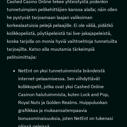
Cashed Casino Online tekee yhteistyötä joidenkin
tunnetuimpien pelikehittäjien kanssa alalla; näin ollen
he pystyvät tarjoamaan laajan valikoiman
korkealaatuisia pelejä pelaajille. Ei ole väliä, pidätkö
kolikkopelistä, pöytäpeleistä tai live-jakajapeleistä,
koska tarjolla on monia hyviä vaihtoehtoja tunnetuilta
tarjoajilta. Katso alla muutamia tärkeimpiä
pelitoimittajia:
NetEnt on yksi tunnetuimmista brändeistä
internet-pelaamisessa. Sen viihdyttävät
kolikkopelit, jotka ovat yksi Cashed Online
Casinon halutuimmista, kuten Lock and Pop,
Royal Nuts ja Golden Realms. Huippuluokan
grafiikkaa ja mukaansatempaavia
bonusominaisuuksia, joten NetEnt on tukenasi
näissä peleissä.