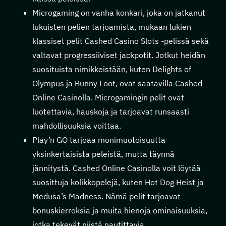
Microgaming on vanha konkari, joka on jatkanut
lukuisten pelien tarjoamista, mukaan lukien
klassiset pelit Cashed Casino Slots -pelissä sekä
valtavat progressiiviset jackpotit. Jotkut heidän
suosituista nimikkeistään, kuten Delights of
Olympus ja Bunny Loot, ovat saatavilla Cashed
Online Casinolla. Microgamingin pelit ovat
luotettavia, hauskoja ja tarjoavat runsaasti
mahdollisuuksia voittaa.
Play’n GO tarjoaa monimuotoisuutta
yksinkertaisista peleistä, mutta täynnä
jännitystä. Cashed Online Casinolla voit löytää
suosittuja kolikkopelejä, kuten Hot Dog Heist ja
Medusa’s Madness. Nämä pelit tarjoavat
bonuskierroksia ja muita hienoja ominaisuuksia,
jotka tekevät niistä nautittavia.