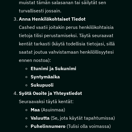
muistat tämän salasanan tai säilytät sen
turvallisesti jossain.
Anna Henkilökohtaiset Tiedot
Cashed vaatii joitakin perus henkilökohtaisia
tietoja tilisi perustamiseksi. Täytä seuraavat
kentät tarkasti (käytä todellisia tietojasi, sillä
saatat joutua vahvistamaan henkilöllisyytesi
ennen nostoa):
Etunimi ja Sukunimi
Syntymäaika
Sukupuoli
Syötä Osoite ja Yhteystiedot
Seuraavaksi täytä kentät:
Maa
(Asuinmaa)
Valuutta
(Se, jota käytät tapahtumissa)
Puhelinnumero
(Tulisi olla voimassa)