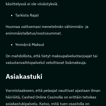
käsittelyssä ei ole viivästyksiä.
Tarkista Rajat
Huomaa valitsemasi menetelmän vähimmäis- ja
enimmäistalletus/nostosummat.
Ymmärrä Maksut
On mahdollista, että tietyt maksupalveluntarjoajat tai
valuutanvaihtopalvelut veloittavat lisämaksuja.
Asiakastuki
Varmistaakseen, että pelaajat nauttivat ajastaan ilman
häiriöitä, Cashed Online Casinolla on erittäin tehokas
asiakastukipalvelu. Katso, mitä tuen osastolla on