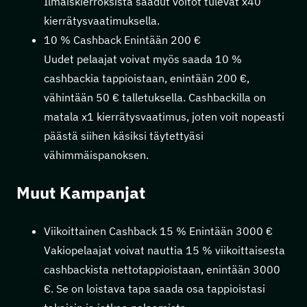
Ilmaiskierroksista saadut voitot tulevat x40
kierrätysvaatimuksella.
10 % Cashback Enintään 200 €
Uudet pelaajat voivat myös saada 10 %
cashbackia tappioistaan, enintään 200 €,
vähintään 50 € talletuksella. Cashbackilla on
matala x1 kierrätysvaatimus, joten voit nopeasti
päästä siihen käsiksi täytettyäsi
vähimmäispanoksen.
Muut Kampanjat
Viikoittainen Cashback 15 % Enintään 3000 €
Vakiopelaajat voivat nauttia 15 % viikoittaisesta
cashbackista nettotappioistaan, enintään 3000
€. Se on loistava tapa saada osa tappioistasi