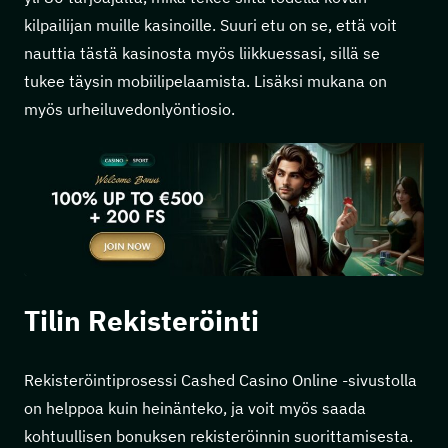
kilpailijan muille kasinoille. Suuri etu on se, että voit
nauttia tästä kasinosta myös liikkuessasi, sillä se
tukee täysin mobiilipelaamista. Lisäksi mukana on
myös urheiluvedonlyöntiosio.
Tilin Rekisteröinti
Rekisteröintiprosessi Cashed Casino Online -sivustolla
on helppoa kuin heinänteko, ja voit myös saada
kohtuullisen bonuksen rekisteröinnin suorittamisesta.