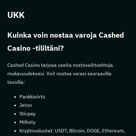
UKK
Kuinka voin nostaa varoja Cashed
Casino -tililtäni?
Cashed Casino tarjoaa useita nostovaihtoehtoja
mukavuudeksesi. Voit nostaa varasi seuraavilla
tavoilla:
Pankkisiirto
Jeton
Sticpay
Mifinity
Kryptovaluutat: USDT, Bitcoin, DOGE, Ethereum,