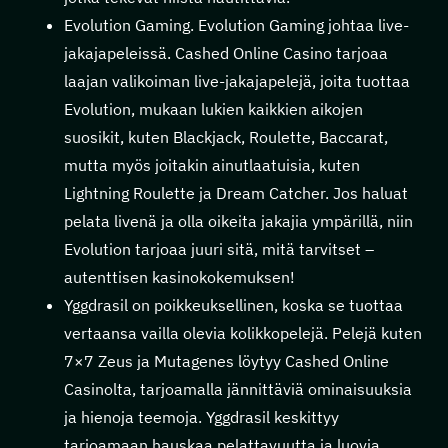
Evolution Gaming. Evolution Gaming johtaa live-
jakajapeleissä. Cashed Online Casino tarjoaa
laajan valikoiman live-jakajapelejä, joita tuottaa
Evolution, mukaan lukien kaikkien aikojen
suosikit, kuten Blackjack, Roulette, Baccarat,
mutta myös joitakin ainutlaatuisia, kuten
Lightning Roulette ja Dream Catcher. Jos haluat
pelata livenä ja olla oikeita jakajia ympärillä, niin
Evolution tarjoaa juuri sitä, mitä tarvitset –
autenttisen kasinokokemuksen!
Yggdrasil on poikkeuksellinen, koska se tuottaa
vertaansa vailla olevia kolikkopelejä. Pelejä kuten
7×7 Zeus ja Mutagenes löytyy Cashed Online
Casinolta, tarjoamalla jännittäviä ominaisuuksia
ja hienoja teemoja. Yggdrasil keskittyy
tarjoamaan hauskaa pelattavuutta ja luovia