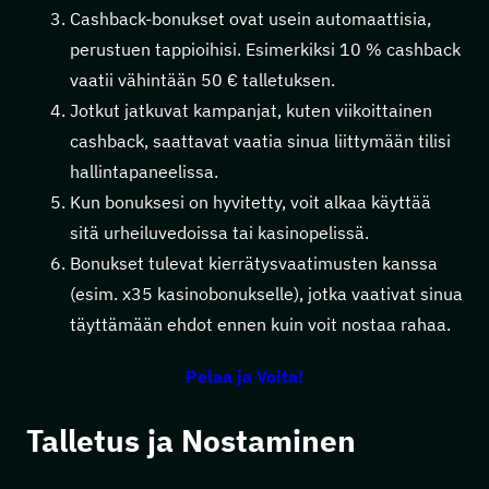
Cashback-bonukset ovat usein automaattisia,
perustuen tappioihisi. Esimerkiksi 10 % cashback
vaatii vähintään 50 € talletuksen.
Jotkut jatkuvat kampanjat, kuten viikoittainen
cashback, saattavat vaatia sinua liittymään tilisi
hallintapaneelissa.
Kun bonuksesi on hyvitetty, voit alkaa käyttää
sitä urheiluvedoissa tai kasinopelissä.
Bonukset tulevat kierrätysvaatimusten kanssa
(esim. x35 kasinobonukselle), jotka vaativat sinua
täyttämään ehdot ennen kuin voit nostaa rahaa.
Pelaa ja Voita!
Talletus ja Nostaminen