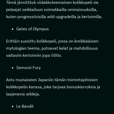
Tämä jännittävä viidakkoteemainen kolikkopeli vie
pelaajat seikkailuun voimakkailla ominaisuuksilla,
kuten progressiivisilla wild-upgradeilla ja kertoimilla.
Gates of Olympus
Erittäin suosittu kolikkopeli, jossa on kreikkalaisen
mytologian teema, putoavat kelat ja mahdollisuus
valtaviin kertoimiin jopa 500x.
Samurai Fury
Astu muinaiseen Japaniin tämän toimintapitoisen
kolikkopelin kanssa, joka tarjoaa bonuskierroksia ja
laajenevia wildeja.
Le Bandit