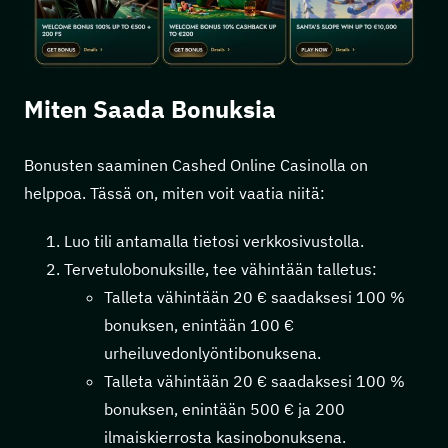
Miten Saada Bonuksia
Bonusten saaminen Cashed Online Casinolla on
helppoa. Tässä on, miten voit vaatia niitä:
Luo tili antamalla tietosi verkkosivustolla.
Tervetulobonuksille, tee vähintään talletus:
Talleta vähintään 20 € saadaksesi 100 %
bonuksen, enintään 100 €
urheiluvedonlyöntibonuksena.
Talleta vähintään 20 € saadaksesi 100 %
bonuksen, enintään 500 € ja 200
ilmaiskierrosta kasinobonuksena.