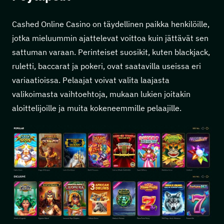
Cashed Online Casino on täydellinen paikka henkilöille,
jotka mieluummin ajattelevat voittoa kuin jättävät sen
sattuman varaan. Perinteiset suosikit, kuten blackjack,
ruletti, baccarat ja pokeri, ovat saatavilla useissa eri
variaatioissa. Pelaajat voivat valita laajasta
valikoimasta vaihtoehtoja, mukaan lukien joitakin
aloittelijoille ja muita kokeneemmille pelaajille.