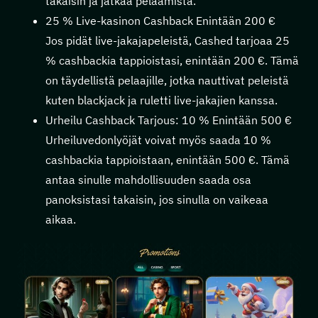
takaisin ja jatkaa pelaamista.
25 % Live-kasinon Cashback Enintään 200 €
Jos pidät live-jakajapeleistä, Cashed tarjoaa 25
% cashbackia tappioistasi, enintään 200 €. Tämä
on täydellistä pelaajille, jotka nauttivat peleistä
kuten blackjack ja ruletti live-jakajien kanssa.
Urheilu Cashback Tarjous: 10 % Enintään 500 €
Urheiluvedonlyöjät voivat myös saada 10 %
cashbackia tappioistaan, enintään 500 €. Tämä
antaa sinulle mahdollisuuden saada osa
panoksistasi takaisin, jos sinulla on vaikeaa
aikaa.