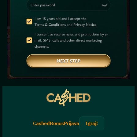
Cashed
Bonus
Prijava
Igraj!