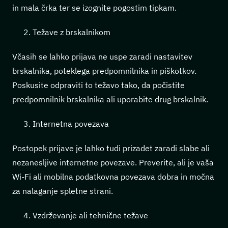
in mala črka ter se izognite pogostim tipkam.
Težave z brskalnikom
Včasih se lahko prijava ne uspe zaradi nastavitev
brskalnika, poteklega predpomnilnika in piškotkov.
Poskusite odpraviti to težavo tako, da počistite
predpomnilnik brskalnika ali uporabite drug brskalnik.
Internetna povezava
Postopek prijave je lahko tudi prizadet zaradi slabe ali
nezanesljive internetne povezave. Preverite, ali je vaša
Wi-Fi ali mobilna podatkovna povezava dobra in močna
za nalaganje spletne strani.
Vzdrževanje ali tehnične težave