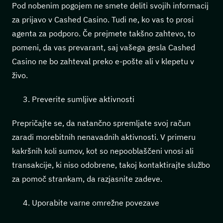
Pod nobenim pogojem ne smete deliti svojih informacij
za prijavo v Cashed Casino. Tudi ne, ko vas to prosi
agenta za podporo. Če prejmete takšno zahtevo, to
pomeni, da vas prevarant, saj vašega gesla Cashed
Casino ne bo zahteval preko e-pošte ali v klepetu v
živo.
Preverite sumljive aktivnosti
Prepričajte se, da natančno spremljate svoj račun
zaradi morebitnih nenavadnih aktivnosti. V primeru
kakršnih koli sumov, kot so nepooblaščeni vnosi ali
transakcije, ki niso odobrene, takoj kontaktirajte službo
za pomoč strankam, da razjasnite zadeve.
Uporabite varne omrežne povezave