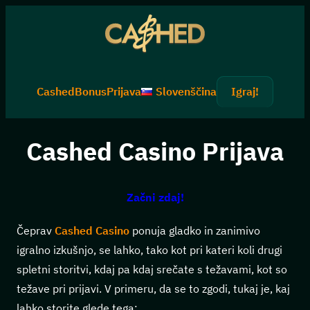
Cashed
Bonus
Prijava
Slovenščina
Igraj!
Cashed Casino Prijava
Začni zdaj!
Čeprav
Cashed Casino
ponuja gladko in zanimivo
igralno izkušnjo, se lahko, tako kot pri kateri koli drugi
spletni storitvi, kdaj pa kdaj srečate s težavami, kot so
težave pri prijavi. V primeru, da se to zgodi, tukaj je, kaj
lahko storite glede tega: