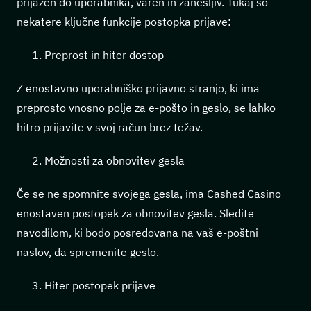
prijazen do uporabnika, varen in zanesljiv. Tukaj so
nekatere ključne funkcije postopka prijave:
Preprost in hiter dostop
Z enostavno uporabniško prijavno stranjo, ki ima
preprosto vnosno polje za e-pošto in geslo, se lahko
hitro prijavite v svoj račun brez težav.
Možnosti za obnovitev gesla
Če se ne spomnite svojega gesla, ima Cashed Casino
enostaven postopek za obnovitev gesla. Sledite
navodilom, ki bodo posredovana na vaš e-poštni
naslov, da spremenite geslo.
Hiter postopek prijave