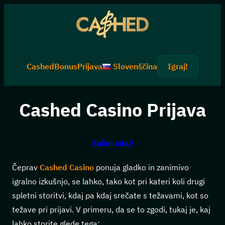
Cashed
Bonus
Prijava
Slovenščina
Igraj!
Cashed Casino Prijava
Začni zdaj!
Čeprav
Cashed Casino
ponuja gladko in zanimivo
igralno izkušnjo, se lahko, tako kot pri kateri koli drugi
spletni storitvi, kdaj pa kdaj srečate s težavami, kot so
težave pri prijavi. V primeru, da se to zgodi, tukaj je, kaj
lahko storite glede tega: