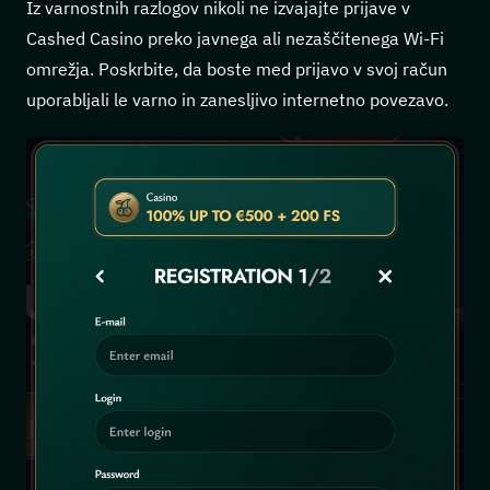
Iz varnostnih razlogov nikoli ne izvajajte prijave v
Cashed Casino preko javnega ali nezaščitenega Wi-Fi
omrežja. Poskrbite, da boste med prijavo v svoj račun
uporabljali le varno in zanesljivo internetno povezavo.